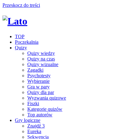
Przeskocz do treści
TOP
Poczekalnia
Quizy
Quizy wiedzy
Quizy na czas
Quizy wizualne
Zagadki
Psychotesty
Wybieranie
Gra w pary
Quizy dla par
Wyzwania quizowe
Fiszki
Kategorie quizów
Top autorów
Gry logiczne
Znajdź 3
Eureka
Sekwencja