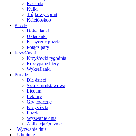
Kaskada
Kulki
Trójkowy sprint
Kalejdoskop
Puzzle
Dokładanki
Układanki
Klasyczne puzzle
Połącz pary
Krzyżówki
Krzyżówki tygodnia
Rozsypane litery
Wykreślanki
Portale
Dla dzieci
Szkoła podstawowa
Liceum
Lektury
Gry logiczne
Krzyżówki
Puzzle
Wyzwanie dnia
Aplikacja Quizme
Wyzwanie dnia
Ulubione