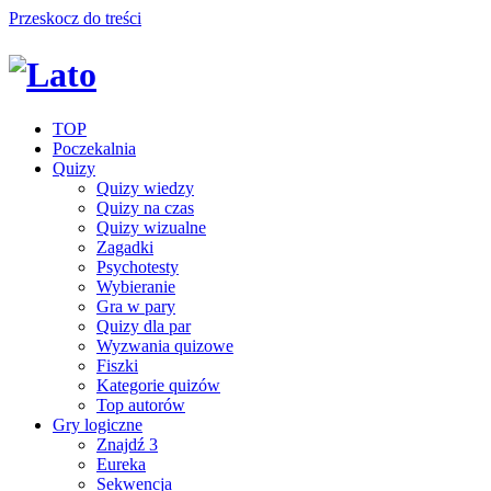
Przeskocz do treści
TOP
Poczekalnia
Quizy
Quizy wiedzy
Quizy na czas
Quizy wizualne
Zagadki
Psychotesty
Wybieranie
Gra w pary
Quizy dla par
Wyzwania quizowe
Fiszki
Kategorie quizów
Top autorów
Gry logiczne
Znajdź 3
Eureka
Sekwencja