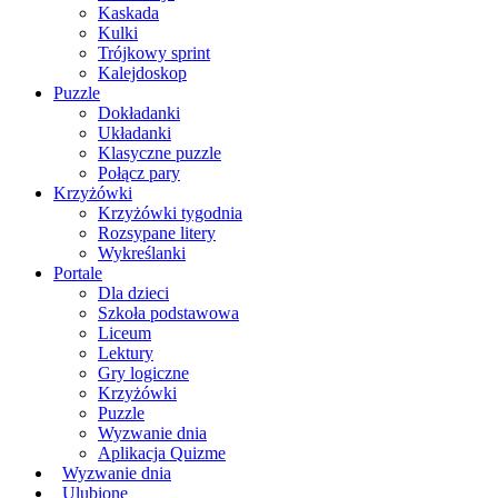
Kaskada
Kulki
Trójkowy sprint
Kalejdoskop
Puzzle
Dokładanki
Układanki
Klasyczne puzzle
Połącz pary
Krzyżówki
Krzyżówki tygodnia
Rozsypane litery
Wykreślanki
Portale
Dla dzieci
Szkoła podstawowa
Liceum
Lektury
Gry logiczne
Krzyżówki
Puzzle
Wyzwanie dnia
Aplikacja Quizme
Wyzwanie dnia
Ulubione