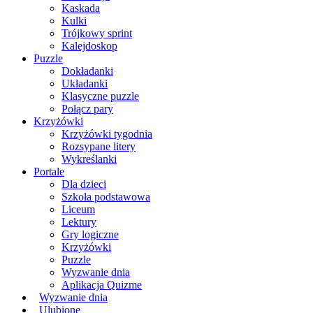
Kaskada
Kulki
Trójkowy sprint
Kalejdoskop
Puzzle
Dokładanki
Układanki
Klasyczne puzzle
Połącz pary
Krzyżówki
Krzyżówki tygodnia
Rozsypane litery
Wykreślanki
Portale
Dla dzieci
Szkoła podstawowa
Liceum
Lektury
Gry logiczne
Krzyżówki
Puzzle
Wyzwanie dnia
Aplikacja Quizme
Wyzwanie dnia
Ulubione