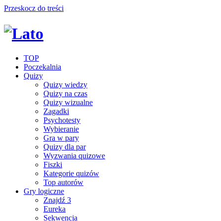
Przeskocz do treści
TOP
Poczekalnia
Quizy
Quizy wiedzy
Quizy na czas
Quizy wizualne
Zagadki
Psychotesty
Wybieranie
Gra w pary
Quizy dla par
Wyzwania quizowe
Fiszki
Kategorie quizów
Top autorów
Gry logiczne
Znajdź 3
Eureka
Sekwencja