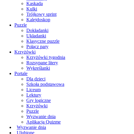
Kaskada
Kulki
Trójkowy sprint
Kalejdoskop
Puzzle
Dokładanki
Układanki
Klasyczne puzzle
Połącz pary
Krzyżówki
Krzyżówki tygodnia
Rozsypane litery
Wykreślanki
Portale
Dla dzieci
Szkoła podstawowa
Liceum
Lektury
Gry logiczne
Krzyżówki
Puzzle
Wyzwanie dnia
Aplikacja Quizme
Wyzwanie dnia
Ulubione