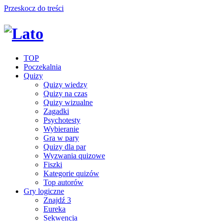
Przeskocz do treści
TOP
Poczekalnia
Quizy
Quizy wiedzy
Quizy na czas
Quizy wizualne
Zagadki
Psychotesty
Wybieranie
Gra w pary
Quizy dla par
Wyzwania quizowe
Fiszki
Kategorie quizów
Top autorów
Gry logiczne
Znajdź 3
Eureka
Sekwencja