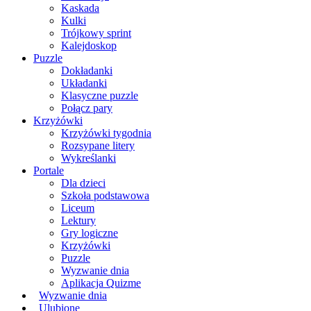
Kaskada
Kulki
Trójkowy sprint
Kalejdoskop
Puzzle
Dokładanki
Układanki
Klasyczne puzzle
Połącz pary
Krzyżówki
Krzyżówki tygodnia
Rozsypane litery
Wykreślanki
Portale
Dla dzieci
Szkoła podstawowa
Liceum
Lektury
Gry logiczne
Krzyżówki
Puzzle
Wyzwanie dnia
Aplikacja Quizme
Wyzwanie dnia
Ulubione