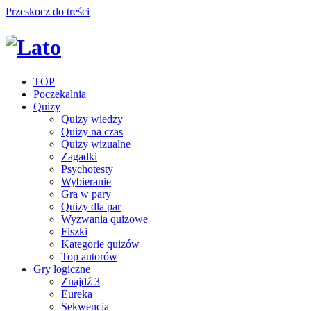
Przeskocz do treści
TOP
Poczekalnia
Quizy
Quizy wiedzy
Quizy na czas
Quizy wizualne
Zagadki
Psychotesty
Wybieranie
Gra w pary
Quizy dla par
Wyzwania quizowe
Fiszki
Kategorie quizów
Top autorów
Gry logiczne
Znajdź 3
Eureka
Sekwencja