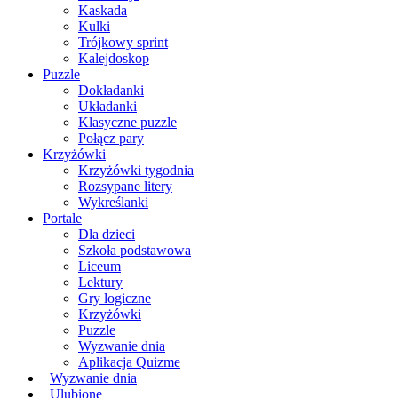
Kaskada
Kulki
Trójkowy sprint
Kalejdoskop
Puzzle
Dokładanki
Układanki
Klasyczne puzzle
Połącz pary
Krzyżówki
Krzyżówki tygodnia
Rozsypane litery
Wykreślanki
Portale
Dla dzieci
Szkoła podstawowa
Liceum
Lektury
Gry logiczne
Krzyżówki
Puzzle
Wyzwanie dnia
Aplikacja Quizme
Wyzwanie dnia
Ulubione