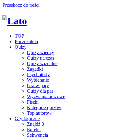
Przeskocz do treści
TOP
Poczekalnia
Quizy
Quizy wiedzy
Quizy na czas
Quizy wizualne
Zagadki
Psychotesty
Wybieranie
Gra w pary
Quizy dla par
Wyzwania quizowe
Fiszki
Kategorie quizów
Top autorów
Gry logiczne
Znajdź 3
Eureka
Sekwencja