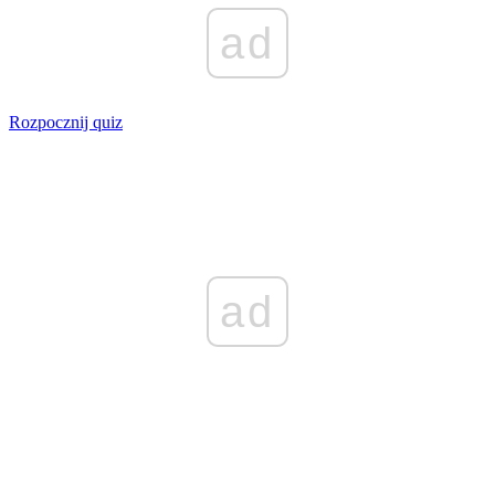
ad
Rozpocznij quiz
ad