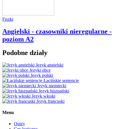
Fiszki
Angielski - czasowniki nieregularne -
poziom A2
Podobne działy
Język angielski
Języki obce
Język polski
Łacińskie sentencje
Język niemiecki
Język hiszpański
Język włoski
Język francuski
Menu
Quizy
Gry logiczne