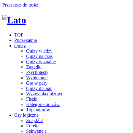
Przeskocz do treści
TOP
Poczekalnia
Quizy
Quizy wiedzy
Quizy na czas
Quizy wizualne
Zagadki
Psychotesty
Wybieranie
Gra w pary
Quizy dla par
Wyzwania quizowe
Fiszki
Kategorie quizów
Top autorów
Gry logiczne
Znajdź 3
Eureka
Sekwencja