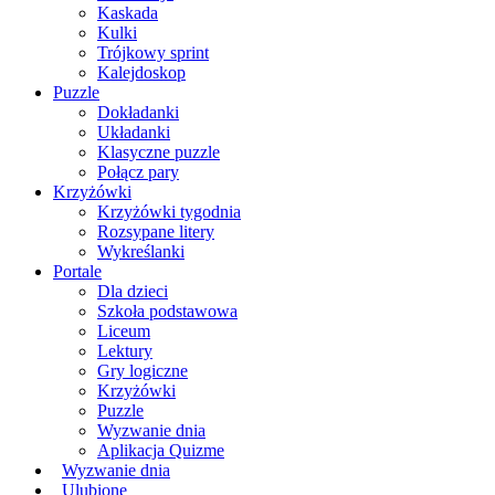
Kaskada
Kulki
Trójkowy sprint
Kalejdoskop
Puzzle
Dokładanki
Układanki
Klasyczne puzzle
Połącz pary
Krzyżówki
Krzyżówki tygodnia
Rozsypane litery
Wykreślanki
Portale
Dla dzieci
Szkoła podstawowa
Liceum
Lektury
Gry logiczne
Krzyżówki
Puzzle
Wyzwanie dnia
Aplikacja Quizme
Wyzwanie dnia
Ulubione