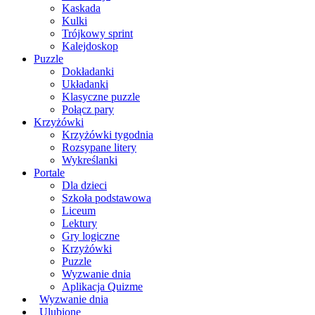
Kaskada
Kulki
Trójkowy sprint
Kalejdoskop
Puzzle
Dokładanki
Układanki
Klasyczne puzzle
Połącz pary
Krzyżówki
Krzyżówki tygodnia
Rozsypane litery
Wykreślanki
Portale
Dla dzieci
Szkoła podstawowa
Liceum
Lektury
Gry logiczne
Krzyżówki
Puzzle
Wyzwanie dnia
Aplikacja Quizme
Wyzwanie dnia
Ulubione