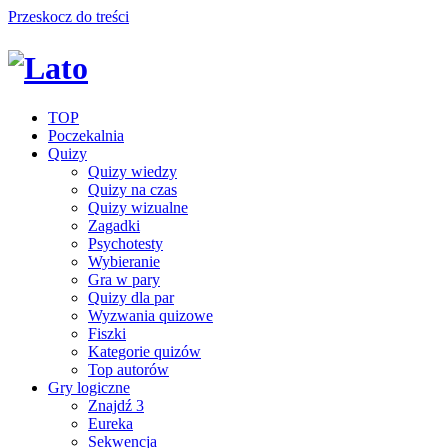
Przeskocz do treści
TOP
Poczekalnia
Quizy
Quizy wiedzy
Quizy na czas
Quizy wizualne
Zagadki
Psychotesty
Wybieranie
Gra w pary
Quizy dla par
Wyzwania quizowe
Fiszki
Kategorie quizów
Top autorów
Gry logiczne
Znajdź 3
Eureka
Sekwencja