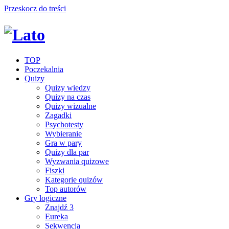
Przeskocz do treści
TOP
Poczekalnia
Quizy
Quizy wiedzy
Quizy na czas
Quizy wizualne
Zagadki
Psychotesty
Wybieranie
Gra w pary
Quizy dla par
Wyzwania quizowe
Fiszki
Kategorie quizów
Top autorów
Gry logiczne
Znajdź 3
Eureka
Sekwencja