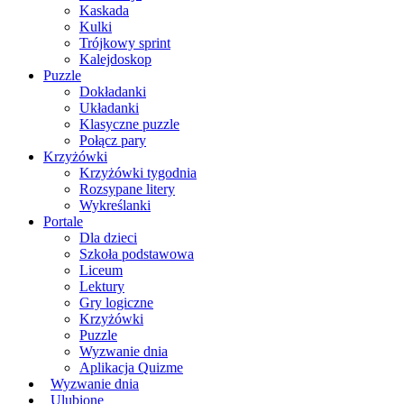
Kaskada
Kulki
Trójkowy sprint
Kalejdoskop
Puzzle
Dokładanki
Układanki
Klasyczne puzzle
Połącz pary
Krzyżówki
Krzyżówki tygodnia
Rozsypane litery
Wykreślanki
Portale
Dla dzieci
Szkoła podstawowa
Liceum
Lektury
Gry logiczne
Krzyżówki
Puzzle
Wyzwanie dnia
Aplikacja Quizme
Wyzwanie dnia
Ulubione