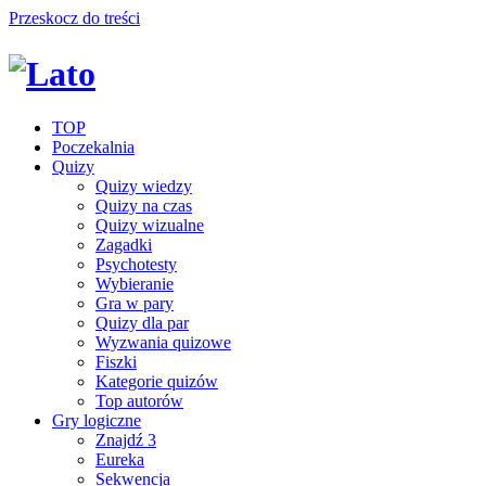
Przeskocz do treści
TOP
Poczekalnia
Quizy
Quizy wiedzy
Quizy na czas
Quizy wizualne
Zagadki
Psychotesty
Wybieranie
Gra w pary
Quizy dla par
Wyzwania quizowe
Fiszki
Kategorie quizów
Top autorów
Gry logiczne
Znajdź 3
Eureka
Sekwencja