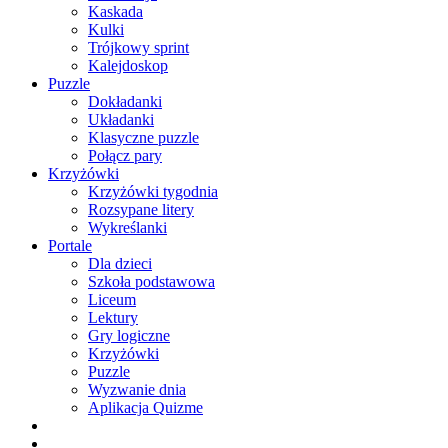
Kaskada
Kulki
Trójkowy sprint
Kalejdoskop
Puzzle
Dokładanki
Układanki
Klasyczne puzzle
Połącz pary
Krzyżówki
Krzyżówki tygodnia
Rozsypane litery
Wykreślanki
Portale
Dla dzieci
Szkoła podstawowa
Liceum
Lektury
Gry logiczne
Krzyżówki
Puzzle
Wyzwanie dnia
Aplikacja Quizme