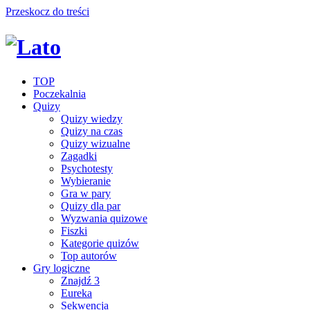
Przeskocz do treści
TOP
Poczekalnia
Quizy
Quizy wiedzy
Quizy na czas
Quizy wizualne
Zagadki
Psychotesty
Wybieranie
Gra w pary
Quizy dla par
Wyzwania quizowe
Fiszki
Kategorie quizów
Top autorów
Gry logiczne
Znajdź 3
Eureka
Sekwencja