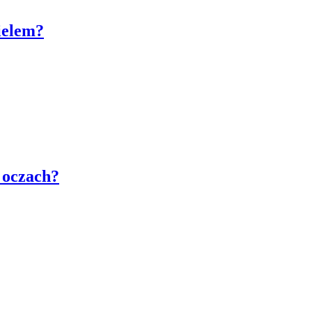
ielem?
 oczach?