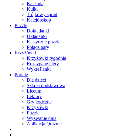
Kaskada
Kulki
Trójkowy sprint
Kalejdoskop
Puzzle
Dokładanki
Układanki
Klasyczne puzzle
Połącz pary
Krzyżówki
Krzyżówki tygodnia
Rozsypane litery
Wykreślanki
Portale
Dla dzieci
Szkoła podstawowa
Liceum
Lektury
Gry logiczne
Krzyżówki
Puzzle
Wyzwanie dnia
Aplikacja Quizme