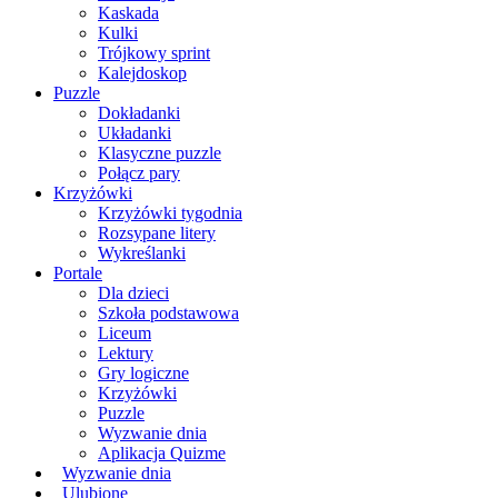
Kaskada
Kulki
Trójkowy sprint
Kalejdoskop
Puzzle
Dokładanki
Układanki
Klasyczne puzzle
Połącz pary
Krzyżówki
Krzyżówki tygodnia
Rozsypane litery
Wykreślanki
Portale
Dla dzieci
Szkoła podstawowa
Liceum
Lektury
Gry logiczne
Krzyżówki
Puzzle
Wyzwanie dnia
Aplikacja Quizme
Wyzwanie dnia
Ulubione