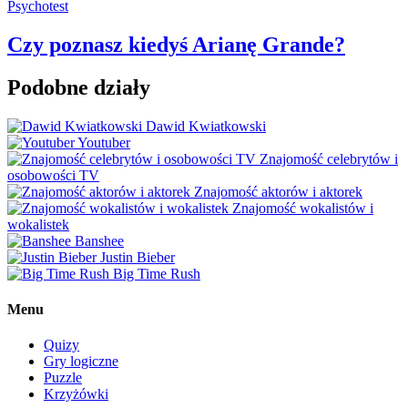
Psychotest
Czy poznasz kiedyś Arianę Grande?
Podobne działy
Dawid Kwiatkowski
Youtuber
Znajomość celebrytów i
osobowości TV
Znajomość aktorów i aktorek
Znajomość wokalistów i
wokalistek
Banshee
Justin Bieber
Big Time Rush
Menu
Quizy
Gry logiczne
Puzzle
Krzyżówki