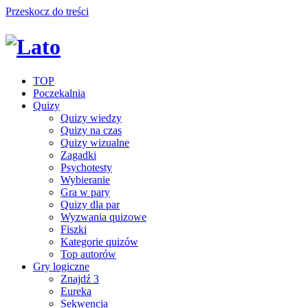
Przeskocz do treści
TOP
Poczekalnia
Quizy
Quizy wiedzy
Quizy na czas
Quizy wizualne
Zagadki
Psychotesty
Wybieranie
Gra w pary
Quizy dla par
Wyzwania quizowe
Fiszki
Kategorie quizów
Top autorów
Gry logiczne
Znajdź 3
Eureka
Sekwencja