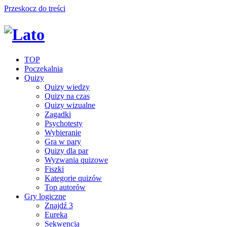
Przeskocz do treści
TOP
Poczekalnia
Quizy
Quizy wiedzy
Quizy na czas
Quizy wizualne
Zagadki
Psychotesty
Wybieranie
Gra w pary
Quizy dla par
Wyzwania quizowe
Fiszki
Kategorie quizów
Top autorów
Gry logiczne
Znajdź 3
Eureka
Sekwencja