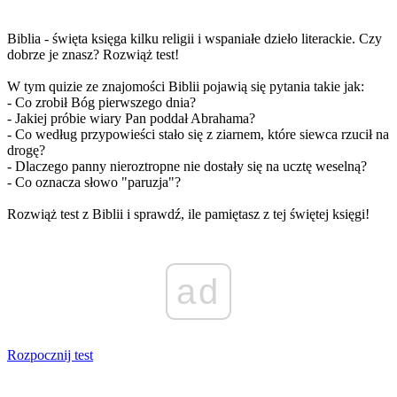
Biblia - święta księga kilku religii i wspaniałe dzieło literackie. Czy
dobrze je znasz? Rozwiąż test!
W tym quizie ze znajomości Biblii pojawią się pytania takie jak:
- Co zrobił Bóg pierwszego dnia?
- Jakiej próbie wiary Pan poddał Abrahama?
- Co według przypowieści stało się z ziarnem, które siewca rzucił na
drogę?
- Dlaczego panny nieroztropne nie dostały się na ucztę weselną?
- Co oznacza słowo "paruzja"?
Rozwiąż test z Biblii i sprawdź, ile pamiętasz z tej świętej księgi!
ad
Rozpocznij test