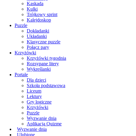
Kaskada
Kulki
Trójkowy sprint
Kalejdoskop
Puzzle
Dokładanki
Układanki
Klasyczne puzzle
Połącz pary
Krzyżówki
Krzyżówki tygodnia
Rozsypane litery
Wykreślanki
Portale
Dla dzieci
Szkoła podstawowa
Liceum
Lektury
Gry logiczne
Krzyżówki
Puzzle
Wyzwanie dnia
Aplikacja Quizme
Wyzwanie dnia
Ulubione