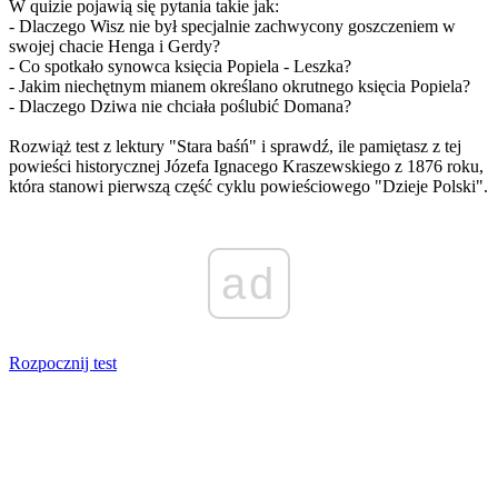
W quizie pojawią się pytania takie jak:
- Dlaczego Wisz nie był specjalnie zachwycony goszczeniem w
swojej chacie Henga i Gerdy?
- Co spotkało synowca księcia Popiela - Leszka?
- Jakim niechętnym mianem określano okrutnego księcia Popiela?
- Dlaczego Dziwa nie chciała poślubić Domana?
Rozwiąż test z lektury "Stara baśń" i sprawdź, ile pamiętasz z tej
powieści historycznej Józefa Ignacego Kraszewskiego z 1876 roku,
która stanowi pierwszą część cyklu powieściowego "Dzieje Polski".
ad
Rozpocznij test