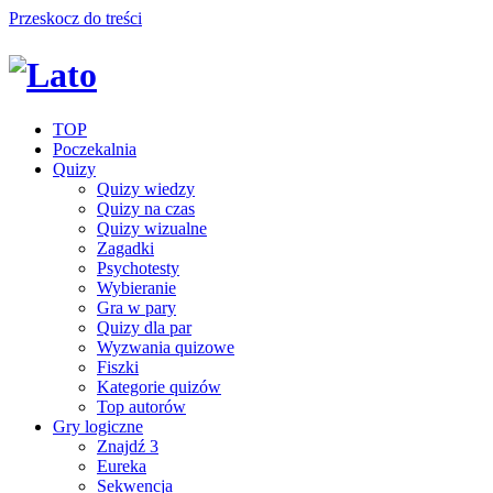
Przeskocz do treści
TOP
Poczekalnia
Quizy
Quizy wiedzy
Quizy na czas
Quizy wizualne
Zagadki
Psychotesty
Wybieranie
Gra w pary
Quizy dla par
Wyzwania quizowe
Fiszki
Kategorie quizów
Top autorów
Gry logiczne
Znajdź 3
Eureka
Sekwencja