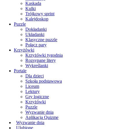
Kaskada
Kulki
Trójkowy sprint
Kalejdoskop
Puzzle
Dokładanki
Układanki
Klasyczne puzzle
Połącz pary
Krzyżówki
Krzyżówki tygodnia
Rozsypane litery
Wykreślanki
Portale
Dla dzieci
Szkoła podstawowa
Liceum
Lektury
Gry logiczne
Krzyżówki
Puzzle
Wyzwanie dnia
Aplikacja Quizme
Wyzwanie dnia
Ulubione