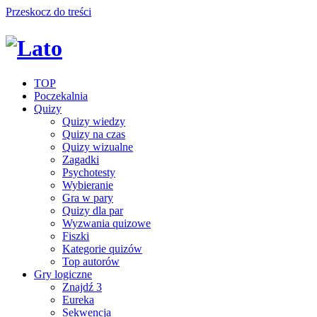
Przeskocz do treści
TOP
Poczekalnia
Quizy
Quizy wiedzy
Quizy na czas
Quizy wizualne
Zagadki
Psychotesty
Wybieranie
Gra w pary
Quizy dla par
Wyzwania quizowe
Fiszki
Kategorie quizów
Top autorów
Gry logiczne
Znajdź 3
Eureka
Sekwencja