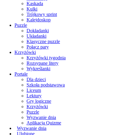
Kaskada
Kulki
Trójkowy sprint
Kalejdoskop
Puzzle
Dokładanki
Układanki
Klasyczne puzzle
Połącz pary
Krzyżówki
Krzyżówki tygodnia
Rozsypane litery
Wykreślanki
Portale
Dla dzieci
Szkoła podstawowa
Liceum
Lektury
Gry logiczne
Krzyżówki
Puzzle
Wyzwanie dnia
Aplikacja Quizme
Wyzwanie dnia
Ulubione