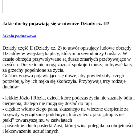
Jakie duchy pojawiają się w utworze Dziady cz. II?
Szkoła podstawowa
Dziady część II (Dziady cz. 2) to utwór opisujący ludowe obrzędy
Dziadów w wiejskiej kaplicy, którym przewodniczy Guślarz. W
czasie obrzędu przywoływane są dusze zmarłych przebywające w
czyśćcu. Dusze te nie mogą zaznać spokoju i muszą odbywać kary
za grzechy popełnione za życia.
Guślarz wzywa pojawiające się dusze, aby powiedziały, czego
potrzebują, by ich męka się skończyła. Przybywają trzy rodzaje
duchów:
- lekkie: Józio i Rózia, dzieci, które podczas życia nie zaznały bólu i
cierpienia, dlatego nie mogą się dostać do raju
- ciężkie: widmo złego pana, skazanego na wieczne cierpienie za
krzywdy wyrządzone poddanym, którzy teraz jako „drapieżne
ptaki” towarzyszą mu w zaświatach
- pośrednie: duch pasterki Zosi, której wina polegała na obojętności
i lekceważeniu uczuć innych