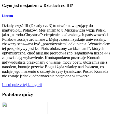
Czym jest mesjanizm w Dziadach cz. III?
Liceum
Dziady część III (Dziady cz. 3) to utwór nawiązujący do
martyrologii Polaków. Mesjanizm to u Mickiewicza wizja Polski
jako „narodu-Chrystusa”: cierpienie pozbawionych państwowości
Polaków zostaje zrównane z Męką Jezusa i zyskuje uniwersalny,
zbawczy sens—ma być „powtórzeniem” odkupienia. Wyrazicielem
tej perspektywy jest ks. Piotr, obdarzony „widzeniami”, których
optymistyczne, choć niejasne proroctwa (np. zagadkowa liczba 44)
zapowiadają wybawienie. Kontrapunktem pozostaje Konrad:
indywidualista przekonany o własnej mocy poety, utożsamia się z
narodem, buntuje przeciw Bogu i żąda władzy nad światem, co
nadaje jego marzeniu o szczęściu rysy tyraniczne. Postać Konrada
nie zostaje jednak jednoznacznie potępiona w utworze.
Losuj quiz z tej kategorii
Podobne quizy