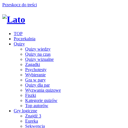
Przeskocz do treści
TOP
Poczekalnia
Quizy
Quizy wiedzy
Quizy na czas
Quizy wizualne
Zagadki
Psychotesty
Wybieranie
Gra w pary
Quizy dla par
Wyzwania quizowe
Fiszki
Kategorie quizów
Top autorów
Gry logiczne
Znajdź 3
Eureka
Sekwencja