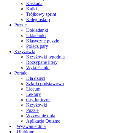
Kaskada
Kulki
Trójkowy sprint
Kalejdoskop
Puzzle
Dokładanki
Układanki
Klasyczne puzzle
Połącz pary
Krzyżówki
Krzyżówki tygodnia
Rozsypane litery
Wykreślanki
Portale
Dla dzieci
Szkoła podstawowa
Liceum
Lektury
Gry logiczne
Krzyżówki
Puzzle
Wyzwanie dnia
Aplikacja Quizme
Wyzwanie dnia
Ulubione