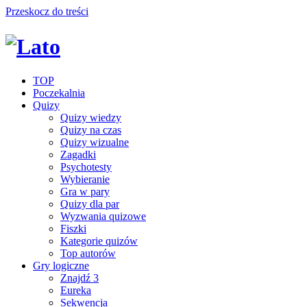
Przeskocz do treści
TOP
Poczekalnia
Quizy
Quizy wiedzy
Quizy na czas
Quizy wizualne
Zagadki
Psychotesty
Wybieranie
Gra w pary
Quizy dla par
Wyzwania quizowe
Fiszki
Kategorie quizów
Top autorów
Gry logiczne
Znajdź 3
Eureka
Sekwencja