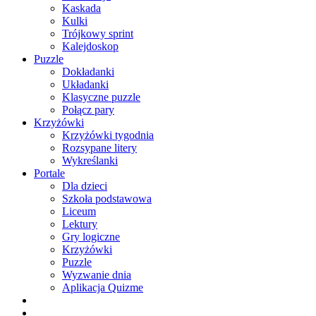
Kaskada
Kulki
Trójkowy sprint
Kalejdoskop
Puzzle
Dokładanki
Układanki
Klasyczne puzzle
Połącz pary
Krzyżówki
Krzyżówki tygodnia
Rozsypane litery
Wykreślanki
Portale
Dla dzieci
Szkoła podstawowa
Liceum
Lektury
Gry logiczne
Krzyżówki
Puzzle
Wyzwanie dnia
Aplikacja Quizme