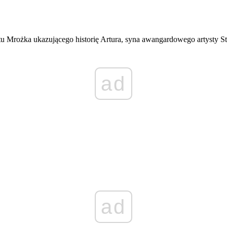
atu Mrożka ukazującego historię Artura, syna awangardowego artysty St
ad
ad