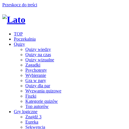
Przeskocz do treści
TOP
Poczekalnia
Quizy
Quizy wiedzy
Quizy na czas
Quizy wizualne
Zagadki
Psychotesty
Wybieranie
Gra w pary
Quizy dla par
Wyzwania quizowe
Fiszki
Kategorie quizów
Top autorów
Gry logiczne
Znajdź 3
Eureka
Sekwencja