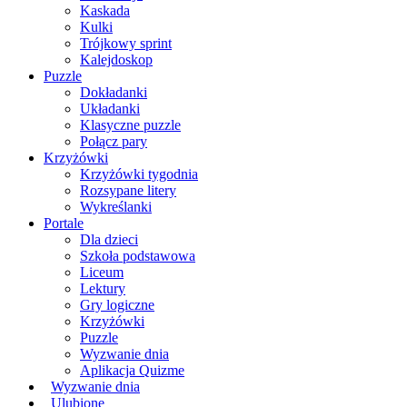
Kaskada
Kulki
Trójkowy sprint
Kalejdoskop
Puzzle
Dokładanki
Układanki
Klasyczne puzzle
Połącz pary
Krzyżówki
Krzyżówki tygodnia
Rozsypane litery
Wykreślanki
Portale
Dla dzieci
Szkoła podstawowa
Liceum
Lektury
Gry logiczne
Krzyżówki
Puzzle
Wyzwanie dnia
Aplikacja Quizme
Wyzwanie dnia
Ulubione