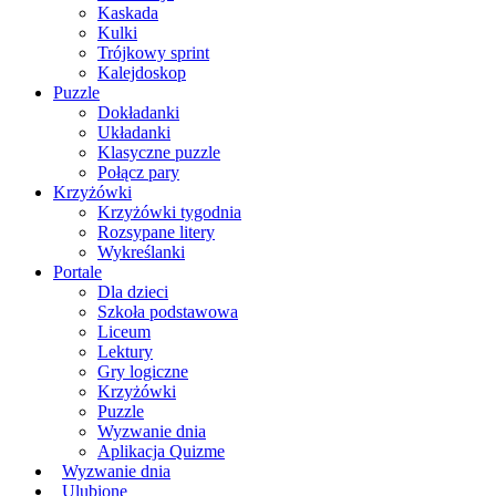
Kaskada
Kulki
Trójkowy sprint
Kalejdoskop
Puzzle
Dokładanki
Układanki
Klasyczne puzzle
Połącz pary
Krzyżówki
Krzyżówki tygodnia
Rozsypane litery
Wykreślanki
Portale
Dla dzieci
Szkoła podstawowa
Liceum
Lektury
Gry logiczne
Krzyżówki
Puzzle
Wyzwanie dnia
Aplikacja Quizme
Wyzwanie dnia
Ulubione