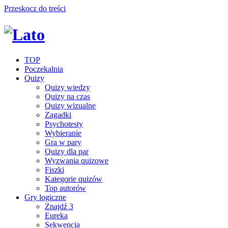
Przeskocz do treści
TOP
Poczekalnia
Quizy
Quizy wiedzy
Quizy na czas
Quizy wizualne
Zagadki
Psychotesty
Wybieranie
Gra w pary
Quizy dla par
Wyzwania quizowe
Fiszki
Kategorie quizów
Top autorów
Gry logiczne
Znajdź 3
Eureka
Sekwencja