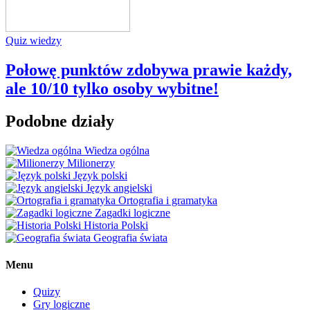
Quiz wiedzy
Połowę punktów zdobywa prawie każdy,
ale 10/10 tylko osoby wybitne!
Podobne działy
Wiedza ogólna
Milionerzy
Język polski
Język angielski
Ortografia i gramatyka
Zagadki logiczne
Historia Polski
Geografia świata
Menu
Quizy
Gry logiczne