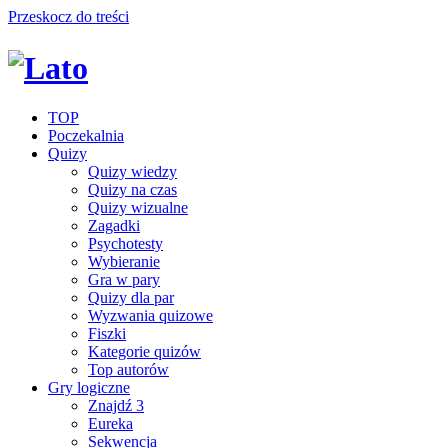
Przeskocz do treści
TOP
Poczekalnia
Quizy
Quizy wiedzy
Quizy na czas
Quizy wizualne
Zagadki
Psychotesty
Wybieranie
Gra w pary
Quizy dla par
Wyzwania quizowe
Fiszki
Kategorie quizów
Top autorów
Gry logiczne
Znajdź 3
Eureka
Sekwencja