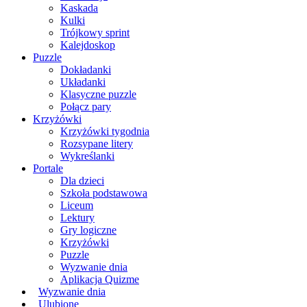
Kaskada
Kulki
Trójkowy sprint
Kalejdoskop
Puzzle
Dokładanki
Układanki
Klasyczne puzzle
Połącz pary
Krzyżówki
Krzyżówki tygodnia
Rozsypane litery
Wykreślanki
Portale
Dla dzieci
Szkoła podstawowa
Liceum
Lektury
Gry logiczne
Krzyżówki
Puzzle
Wyzwanie dnia
Aplikacja Quizme
Wyzwanie dnia
Ulubione