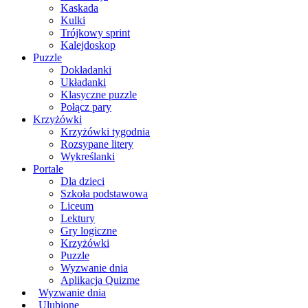
Kaskada
Kulki
Trójkowy sprint
Kalejdoskop
Puzzle
Dokładanki
Układanki
Klasyczne puzzle
Połącz pary
Krzyżówki
Krzyżówki tygodnia
Rozsypane litery
Wykreślanki
Portale
Dla dzieci
Szkoła podstawowa
Liceum
Lektury
Gry logiczne
Krzyżówki
Puzzle
Wyzwanie dnia
Aplikacja Quizme
Wyzwanie dnia
Ulubione