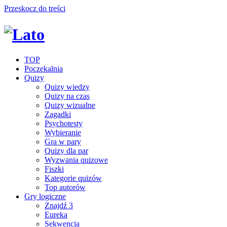
Przeskocz do treści
TOP
Poczekalnia
Quizy
Quizy wiedzy
Quizy na czas
Quizy wizualne
Zagadki
Psychotesty
Wybieranie
Gra w pary
Quizy dla par
Wyzwania quizowe
Fiszki
Kategorie quizów
Top autorów
Gry logiczne
Znajdź 3
Eureka
Sekwencja