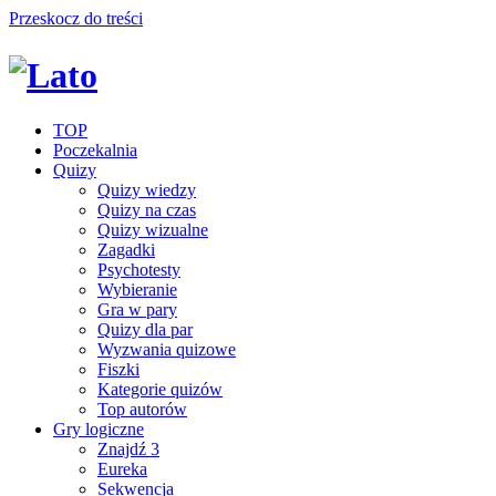
Przeskocz do treści
TOP
Poczekalnia
Quizy
Quizy wiedzy
Quizy na czas
Quizy wizualne
Zagadki
Psychotesty
Wybieranie
Gra w pary
Quizy dla par
Wyzwania quizowe
Fiszki
Kategorie quizów
Top autorów
Gry logiczne
Znajdź 3
Eureka
Sekwencja