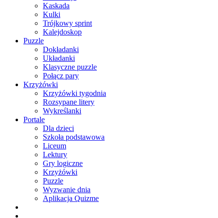
Kaskada
Kulki
Trójkowy sprint
Kalejdoskop
Puzzle
Dokładanki
Układanki
Klasyczne puzzle
Połącz pary
Krzyżówki
Krzyżówki tygodnia
Rozsypane litery
Wykreślanki
Portale
Dla dzieci
Szkoła podstawowa
Liceum
Lektury
Gry logiczne
Krzyżówki
Puzzle
Wyzwanie dnia
Aplikacja Quizme