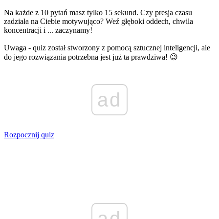
Na każde z 10 pytań masz tylko 15 sekund. Czy presja czasu
zadziała na Ciebie motywująco? Weź głęboki oddech, chwila
koncentracji i ... zaczynamy!
Uwaga - quiz został stworzony z pomocą sztucznej inteligencji, ale
do jego rozwiązania potrzebna jest już ta prawdziwa! 😉
ad
Rozpocznij quiz
ad