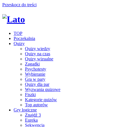
Przeskocz do treści
TOP
Poczekalnia
Quizy
Quizy wiedzy
Quizy na czas
Quizy wizualne
Zagadki
Psychotesty
Wybieranie
Gra w pary
Quizy dla par
Wyzwania quizowe
Fiszki
Kategorie quizów
Top autorów
Gry logiczne
Znajdź 3
Eureka
Sekwencja