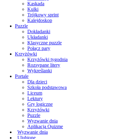
Kaskada
Kulki
Trójkowy sprint
Kalejdoskop
Puzzle
Dokładanki
Układanki
Klasyczne puzzle
Połącz pary
Krzyżówki
Krzyżówki tygodnia
Rozsypane litery
Wykreślanki
Portale
Dla dzieci
Szkoła podstawowa
Liceum
Lektury
Gry logiczne
Krzyżówki
Puzzle
Wyzwanie dnia
Aplikacja Quizme
Wyzwanie dnia
Ulubione