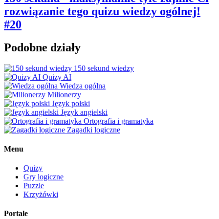
rozwiązanie tego quizu wiedzy ogólnej!
#20
Podobne działy
150 sekund wiedzy
Quizy AI
Wiedza ogólna
Milionerzy
Język polski
Język angielski
Ortografia i gramatyka
Zagadki logiczne
Menu
Quizy
Gry logiczne
Puzzle
Krzyżówki
Portale