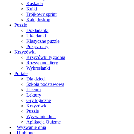
Kaskada
Kulki
Trójkowy sprint
Kalejdoskop
Puzzle
Dokładanki
Układanki
Klasyczne puzzle
Połącz pary
Krzyżówki
Krzyżówki tygodnia
Rozsypane litery
Wykreślanki
Portale
Dla dzieci
Szkoła podstawowa
Liceum
Lektury
Gry logiczne
Krzyżówki
Puzzle
Wyzwanie dnia
Aplikacja Quizme
Wyzwanie dnia
Ulubione