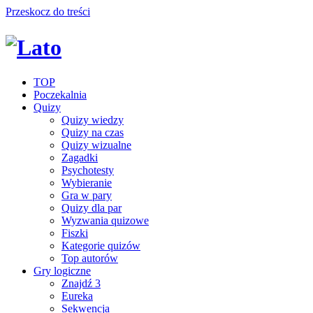
Przeskocz do treści
TOP
Poczekalnia
Quizy
Quizy wiedzy
Quizy na czas
Quizy wizualne
Zagadki
Psychotesty
Wybieranie
Gra w pary
Quizy dla par
Wyzwania quizowe
Fiszki
Kategorie quizów
Top autorów
Gry logiczne
Znajdź 3
Eureka
Sekwencja