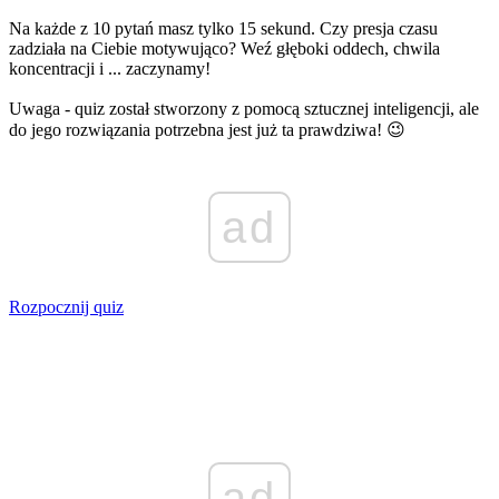
Na każde z 10 pytań masz tylko 15 sekund. Czy presja czasu
zadziała na Ciebie motywująco? Weź głęboki oddech, chwila
koncentracji i ... zaczynamy!
Uwaga - quiz został stworzony z pomocą sztucznej inteligencji, ale
do jego rozwiązania potrzebna jest już ta prawdziwa! 😉
ad
Rozpocznij quiz
ad