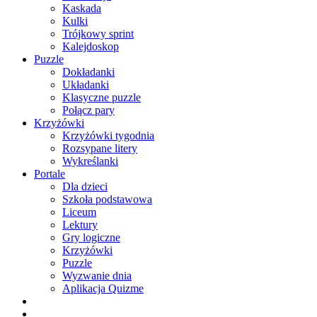
Kaskada
Kulki
Trójkowy sprint
Kalejdoskop
Puzzle
Dokładanki
Układanki
Klasyczne puzzle
Połącz pary
Krzyżówki
Krzyżówki tygodnia
Rozsypane litery
Wykreślanki
Portale
Dla dzieci
Szkoła podstawowa
Liceum
Lektury
Gry logiczne
Krzyżówki
Puzzle
Wyzwanie dnia
Aplikacja Quizme