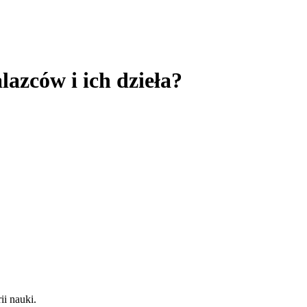
azców i ich dzieła?
ii nauki.