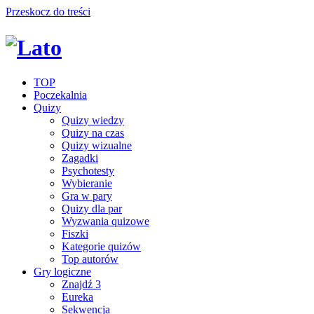
Przeskocz do treści
TOP
Poczekalnia
Quizy
Quizy wiedzy
Quizy na czas
Quizy wizualne
Zagadki
Psychotesty
Wybieranie
Gra w pary
Quizy dla par
Wyzwania quizowe
Fiszki
Kategorie quizów
Top autorów
Gry logiczne
Znajdź 3
Eureka
Sekwencja