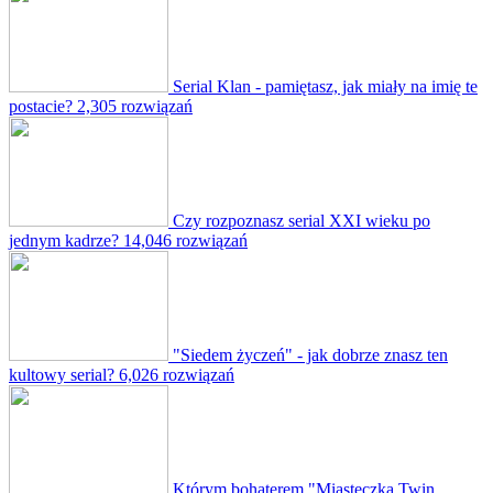
Serial Klan - pamiętasz, jak miały na imię te
postacie?
2,305 rozwiązań
Czy rozpoznasz serial XXI wieku po
jednym kadrze?
14,046 rozwiązań
"Siedem życzeń" - jak dobrze znasz ten
kultowy serial?
6,026 rozwiązań
Którym bohaterem "Miasteczka Twin