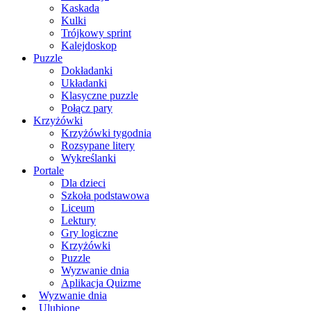
Kaskada
Kulki
Trójkowy sprint
Kalejdoskop
Puzzle
Dokładanki
Układanki
Klasyczne puzzle
Połącz pary
Krzyżówki
Krzyżówki tygodnia
Rozsypane litery
Wykreślanki
Portale
Dla dzieci
Szkoła podstawowa
Liceum
Lektury
Gry logiczne
Krzyżówki
Puzzle
Wyzwanie dnia
Aplikacja Quizme
Wyzwanie dnia
Ulubione