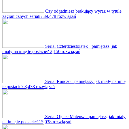
Czy odgadniesz brakujący wyraz w tytule
zagranicznych seriali?
39,478 rozwiązań
Serial Czterdziestolatek - pamiętasz, jak
miały na imię te postacie?
2,150 rozwiązań
Serial Ranczo - pamiętasz, jak miały na imię
te postacie?
8,438 rozwiązań
Serial Ojciec Mateusz - pamiętasz, jak miały
na imię te postacie?
15,038 rozwiązań