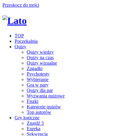
Przeskocz do treści
TOP
Poczekalnia
Quizy
Quizy wiedzy
Quizy na czas
Quizy wizualne
Zagadki
Psychotesty
Wybieranie
Gra w pary
Quizy dla par
Wyzwania quizowe
Fiszki
Kategorie quizów
Top autorów
Gry logiczne
Znajdź 3
Eureka
Sekwencja