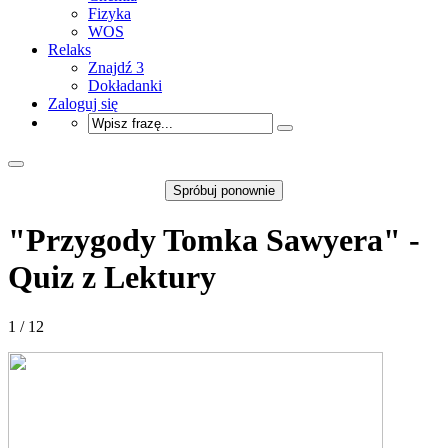
Fizyka
WOS
Relaks
Znajdź 3
Dokładanki
Zaloguj się
Spróbuj ponownie
"Przygody Tomka Sawyera" -
Quiz z Lektury
1 / 12