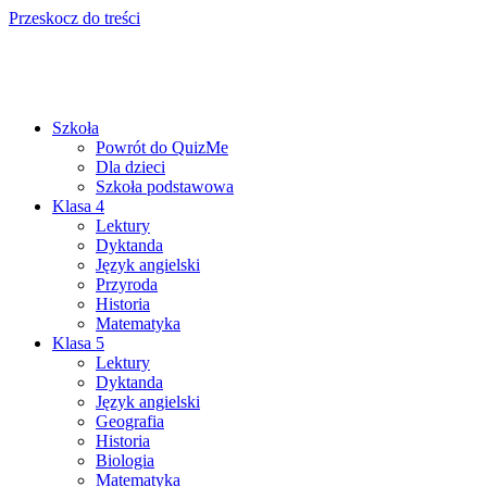
Przeskocz do treści
Szkoła
Powrót do QuizMe
Dla dzieci
Szkoła podstawowa
Klasa 4
Lektury
Dyktanda
Język angielski
Przyroda
Historia
Matematyka
Klasa 5
Lektury
Dyktanda
Język angielski
Geografia
Historia
Biologia
Matematyka