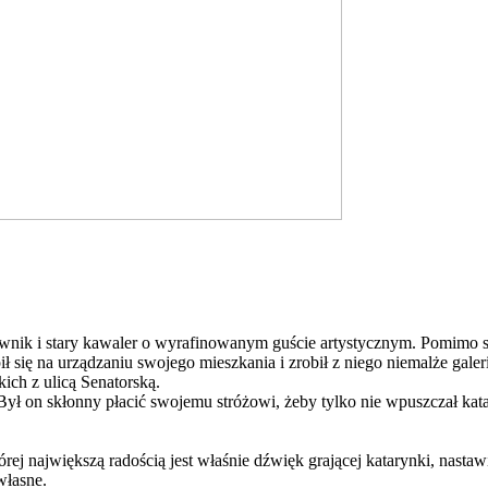
wnik i stary kawaler o wyrafinowanym guście artystycznym. Pomimo sw
ił się na urządzaniu swojego mieszkania i zrobił z niego niemalże galer
ich z ulicą Senatorską.
. Był on skłonny płacić swojemu stróżowi, żeby tylko nie wpuszczał k
 największą radością jest właśnie dźwięk grającej katarynki, nastaw
własne.