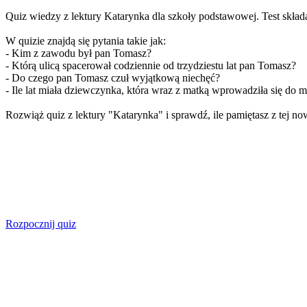
Quiz wiedzy z lektury Katarynka dla szkoły podstawowej. Test składa
W quizie znajdą się pytania takie jak:
- Kim z zawodu był pan Tomasz?
- Którą ulicą spacerował codziennie od trzydziestu lat pan Tomasz?
- Do czego pan Tomasz czuł wyjątkową niechęć?
- Ile lat miała dziewczynka, która wraz z matką wprowadziła się do
Rozwiąż quiz z lektury "Katarynka" i sprawdź, ile pamiętasz z tej no
Rozpocznij quiz