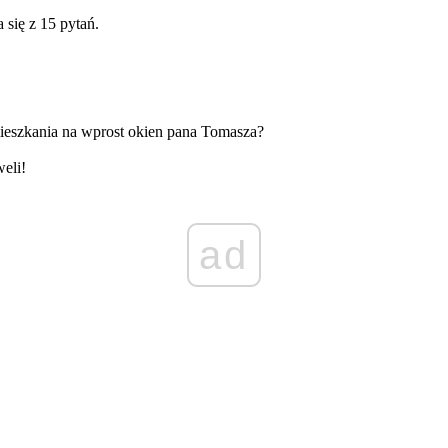
 się z 15 pytań.
 mieszkania na wprost okien pana Tomasza?
weli!
ad