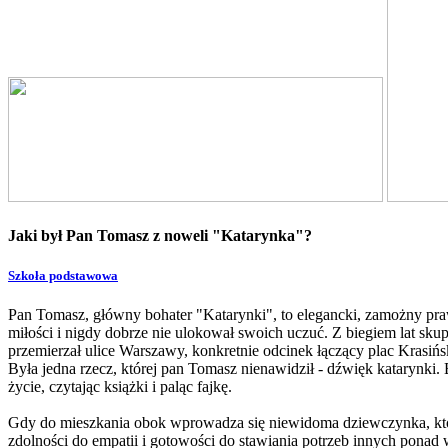
Jaki był Pan Tomasz z noweli "Katarynka"?
Szkoła podstawowa
Pan Tomasz, główny bohater "Katarynki", to elegancki, zamożny pra
miłości i nigdy dobrze nie ulokował swoich uczuć. Z biegiem lat skup
przemierzał ulice Warszawy, konkretnie odcinek łączący plac Krasińsk
Była jedna rzecz, której pan Tomasz nienawidził - dźwięk katarynki
życie, czytając książki i paląc fajkę.
Gdy do mieszkania obok wprowadza się niewidoma dziewczynka, której
zdolności do empatii i gotowości do stawiania potrzeb innych ponad 