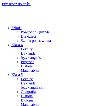
Przeskocz do treści
Szkoła
Powrót do QuizMe
Dla dzieci
Szkoła podstawowa
Klasa 4
Lektury
Dyktanda
Język angielski
Przyroda
Historia
Matematyka
Klasa 5
Lektury
Dyktanda
Język angielski
Geografia
Historia
Biologia
Matematyka