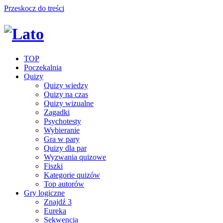
Przeskocz do treści
TOP
Poczekalnia
Quizy
Quizy wiedzy
Quizy na czas
Quizy wizualne
Zagadki
Psychotesty
Wybieranie
Gra w pary
Quizy dla par
Wyzwania quizowe
Fiszki
Kategorie quizów
Top autorów
Gry logiczne
Znajdź 3
Eureka
Sekwencja