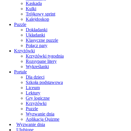
Kaskada
Kulki
Trójkowy sprint
Kalejdoskop
Puzzle
Dokładanki
Układanki
Klasyczne puzzle
Połącz pary
Krzyżówki
Krzyżówki tygodnia
Rozsypane litery
Wykreślanki
Portale
Dla dzieci
Szkoła podstawowa
Liceum
Lektury
Gry logiczne
Krzyżówki
Puzzle
Wyzwanie dnia
Aplikacja Quizme
Wyzwanie dnia
Ulubione