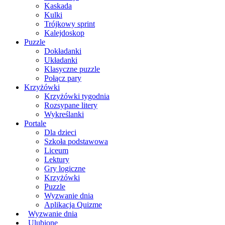
Kaskada
Kulki
Trójkowy sprint
Kalejdoskop
Puzzle
Dokładanki
Układanki
Klasyczne puzzle
Połącz pary
Krzyżówki
Krzyżówki tygodnia
Rozsypane litery
Wykreślanki
Portale
Dla dzieci
Szkoła podstawowa
Liceum
Lektury
Gry logiczne
Krzyżówki
Puzzle
Wyzwanie dnia
Aplikacja Quizme
Wyzwanie dnia
Ulubione