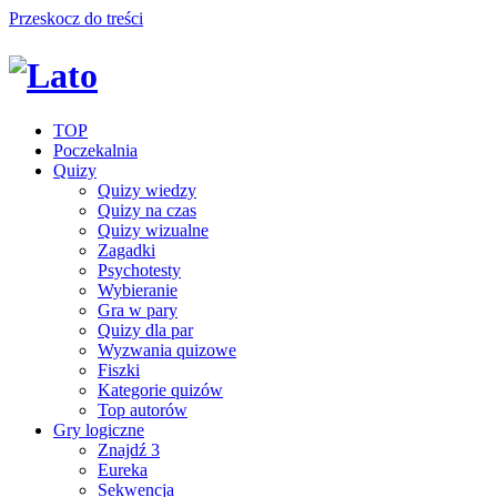
Przeskocz do treści
TOP
Poczekalnia
Quizy
Quizy wiedzy
Quizy na czas
Quizy wizualne
Zagadki
Psychotesty
Wybieranie
Gra w pary
Quizy dla par
Wyzwania quizowe
Fiszki
Kategorie quizów
Top autorów
Gry logiczne
Znajdź 3
Eureka
Sekwencja