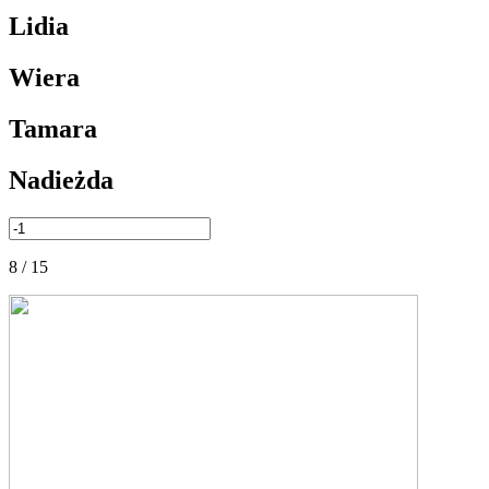
Lidia
Wiera
Tamara
Nadieżda
8 / 15