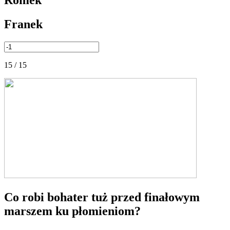
Romek
Franek
15 / 15
Co robi bohater tuż przed finałowym
marszem ku płomieniom?