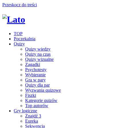
Przeskocz do treści
TOP
Poczekalnia
Quizy
Quizy wiedzy
Quizy na czas
Quizy wizualne
Zagadki
Psychotesty
Wybieranie
Gra w pary
Quizy dla par
Wyzwania quizowe
Fiszki
Kategorie quizów
Top autorów
Gry logiczne
Znajdź 3
Eureka
Sekwencja