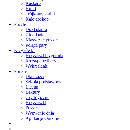
Kaskada
Kulki
Trójkowy sprint
Kalejdoskop
Puzzle
Dokładanki
Układanki
Klasyczne puzzle
Połącz pary
Krzyżówki
Krzyżówki tygodnia
Rozsypane litery
Wykreślanki
Portale
Dla dzieci
Szkoła podstawowa
Liceum
Lektury
Gry logiczne
Krzyżówki
Puzzle
Wyzwanie dnia
Aplikacja Quizme