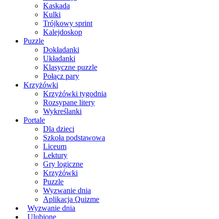
Kaskada
Kulki
Trójkowy sprint
Kalejdoskop
Puzzle
Dokładanki
Układanki
Klasyczne puzzle
Połącz pary
Krzyżówki
Krzyżówki tygodnia
Rozsypane litery
Wykreślanki
Portale
Dla dzieci
Szkoła podstawowa
Liceum
Lektury
Gry logiczne
Krzyżówki
Puzzle
Wyzwanie dnia
Aplikacja Quizme
Wyzwanie dnia
Ulubione