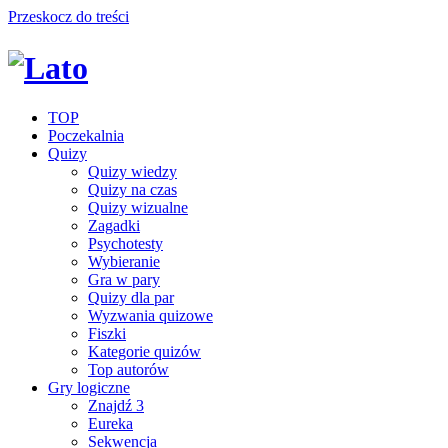
Przeskocz do treści
TOP
Poczekalnia
Quizy
Quizy wiedzy
Quizy na czas
Quizy wizualne
Zagadki
Psychotesty
Wybieranie
Gra w pary
Quizy dla par
Wyzwania quizowe
Fiszki
Kategorie quizów
Top autorów
Gry logiczne
Znajdź 3
Eureka
Sekwencja