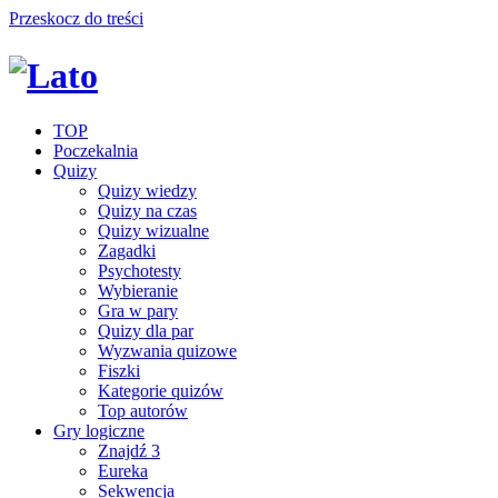
Przeskocz do treści
TOP
Poczekalnia
Quizy
Quizy wiedzy
Quizy na czas
Quizy wizualne
Zagadki
Psychotesty
Wybieranie
Gra w pary
Quizy dla par
Wyzwania quizowe
Fiszki
Kategorie quizów
Top autorów
Gry logiczne
Znajdź 3
Eureka
Sekwencja