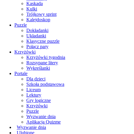
Kaskada
Kulki
Trójkowy sprint
Kalejdoskop
Puzzle
Dokładanki
Układanki
Klasyczne puzzle
Połącz pary
Krzyżówki
Krzyżówki tygodnia
Rozsypane litery
Wykreślanki
Portale
Dla dzieci
Szkoła podstawowa
Liceum
Lektury
Gry logiczne
Krzyżówki
Puzzle
Wyzwanie dnia
Aplikacja Quizme
Wyzwanie dnia
Ulubione