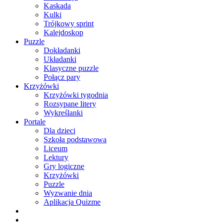
Kaskada
Kulki
Trójkowy sprint
Kalejdoskop
Puzzle
Dokładanki
Układanki
Klasyczne puzzle
Połącz pary
Krzyżówki
Krzyżówki tygodnia
Rozsypane litery
Wykreślanki
Portale
Dla dzieci
Szkoła podstawowa
Liceum
Lektury
Gry logiczne
Krzyżówki
Puzzle
Wyzwanie dnia
Aplikacja Quizme