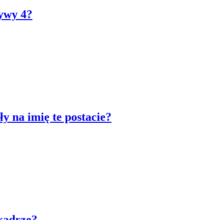
tywy 4?
ły na imię te postacie?
 kadrze?