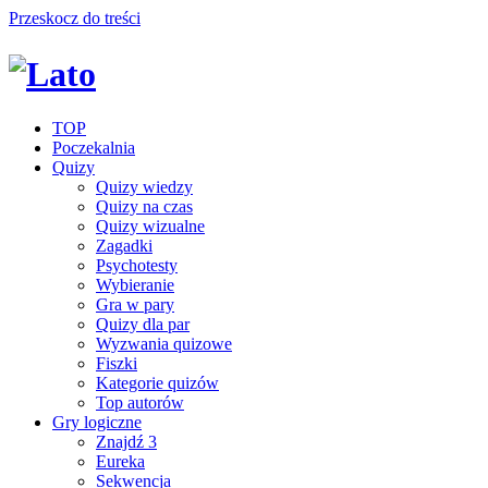
Przeskocz do treści
TOP
Poczekalnia
Quizy
Quizy wiedzy
Quizy na czas
Quizy wizualne
Zagadki
Psychotesty
Wybieranie
Gra w pary
Quizy dla par
Wyzwania quizowe
Fiszki
Kategorie quizów
Top autorów
Gry logiczne
Znajdź 3
Eureka
Sekwencja