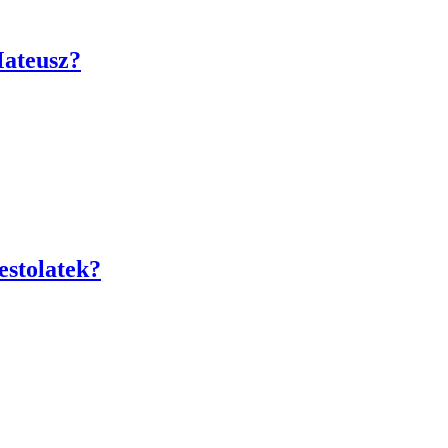
Mateusz?
estolatek?