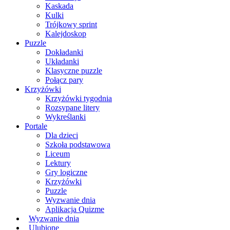
Kaskada
Kulki
Trójkowy sprint
Kalejdoskop
Puzzle
Dokładanki
Układanki
Klasyczne puzzle
Połącz pary
Krzyżówki
Krzyżówki tygodnia
Rozsypane litery
Wykreślanki
Portale
Dla dzieci
Szkoła podstawowa
Liceum
Lektury
Gry logiczne
Krzyżówki
Puzzle
Wyzwanie dnia
Aplikacja Quizme
Wyzwanie dnia
Ulubione