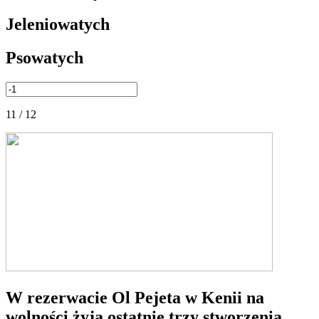
Jeleniowatych
Psowatych
11 / 12
W rezerwacie Ol Pejeta w Kenii na
wolności żyją ostatnie trzy stworzenia