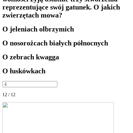
reprezentujące swój gatunek. O jakich
zwierzętach mowa?
O jeleniach olbrzymich
O nosorożcach białych północnych
O zebrach kwagga
O łuskówkach
12 / 12