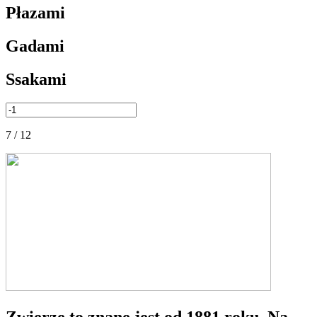
Płazami
Gadami
Ssakami
7 / 12