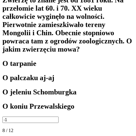
Zwierzę to znane jest od 1881 roku. Na
przełomie lat 60. i 70. XX wieku
całkowicie wyginęło na wolności.
Pierwotnie zamieszkiwało tereny
Mongolii i Chin. Obecnie stopniowo
powraca tam z ogrodów zoologicznych. O
jakim zwierzęciu mowa?
O tarpanie
O palczaku aj-aj
O jeleniu Schomburgka
O koniu Przewalskiego
8 / 12