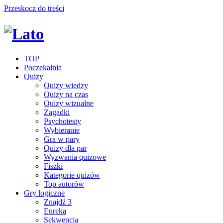
Przeskocz do treści
TOP
Poczekalnia
Quizy
Quizy wiedzy
Quizy na czas
Quizy wizualne
Zagadki
Psychotesty
Wybieranie
Gra w pary
Quizy dla par
Wyzwania quizowe
Fiszki
Kategorie quizów
Top autorów
Gry logiczne
Znajdź 3
Eureka
Sekwencja