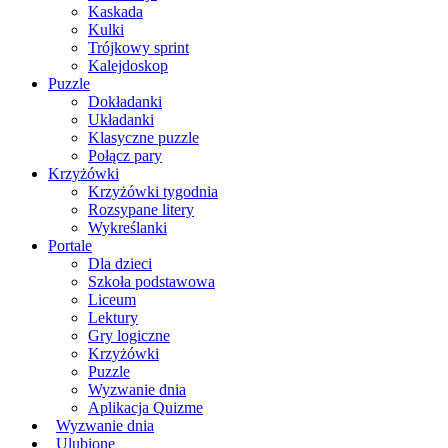
Kaskada
Kulki
Trójkowy sprint
Kalejdoskop
Puzzle
Dokładanki
Układanki
Klasyczne puzzle
Połącz pary
Krzyżówki
Krzyżówki tygodnia
Rozsypane litery
Wykreślanki
Portale
Dla dzieci
Szkoła podstawowa
Liceum
Lektury
Gry logiczne
Krzyżówki
Puzzle
Wyzwanie dnia
Aplikacja Quizme
Wyzwanie dnia
Ulubione