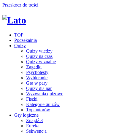
Przeskocz do treści
TOP
Poczekalnia
Quizy
Quizy wiedzy
Quizy na czas
Quizy wizualne
Zagadki
Psychotesty
Wybieranie
Gra w pary
Quizy dla par
Wyzwania quizowe
Fiszki
Kategorie quizów
Top autorów
Gry logiczne
Znajdź 3
Eureka
Sekwencja