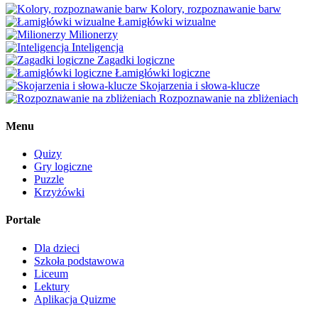
Kolory, rozpoznawanie barw
Łamigłówki wizualne
Milionerzy
Inteligencja
Zagadki logiczne
Łamigłówki logiczne
Skojarzenia i słowa-klucze
Rozpoznawanie na zbliżeniach
Menu
Quizy
Gry logiczne
Puzzle
Krzyżówki
Portale
Dla dzieci
Szkoła podstawowa
Liceum
Lektury
Aplikacja Quizme