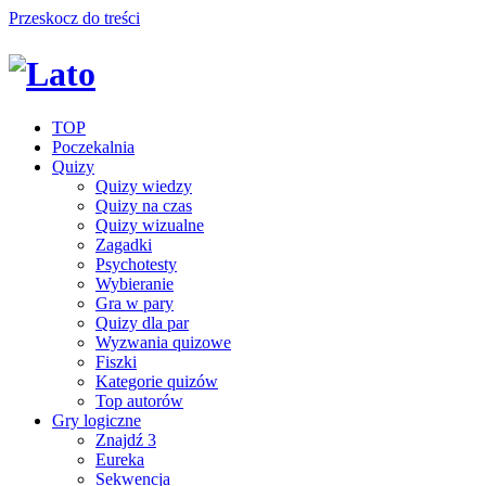
Przeskocz do treści
TOP
Poczekalnia
Quizy
Quizy wiedzy
Quizy na czas
Quizy wizualne
Zagadki
Psychotesty
Wybieranie
Gra w pary
Quizy dla par
Wyzwania quizowe
Fiszki
Kategorie quizów
Top autorów
Gry logiczne
Znajdź 3
Eureka
Sekwencja