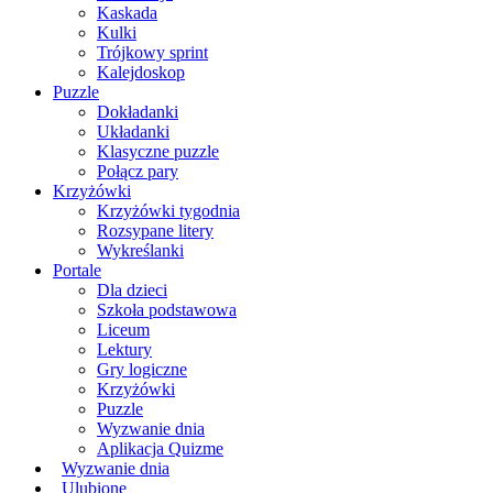
Kaskada
Kulki
Trójkowy sprint
Kalejdoskop
Puzzle
Dokładanki
Układanki
Klasyczne puzzle
Połącz pary
Krzyżówki
Krzyżówki tygodnia
Rozsypane litery
Wykreślanki
Portale
Dla dzieci
Szkoła podstawowa
Liceum
Lektury
Gry logiczne
Krzyżówki
Puzzle
Wyzwanie dnia
Aplikacja Quizme
Wyzwanie dnia
Ulubione