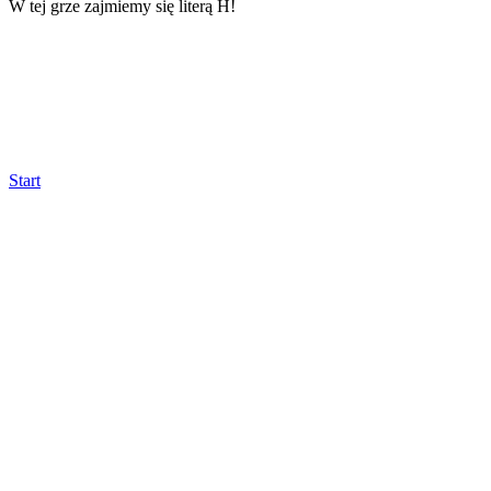
W tej grze zajmiemy się literą H!
Start