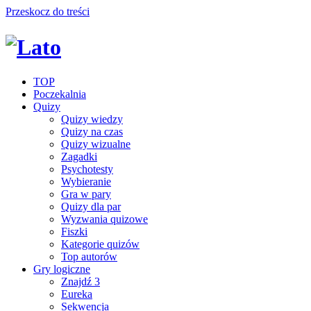
Przeskocz do treści
TOP
Poczekalnia
Quizy
Quizy wiedzy
Quizy na czas
Quizy wizualne
Zagadki
Psychotesty
Wybieranie
Gra w pary
Quizy dla par
Wyzwania quizowe
Fiszki
Kategorie quizów
Top autorów
Gry logiczne
Znajdź 3
Eureka
Sekwencja