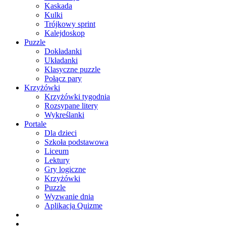
Kaskada
Kulki
Trójkowy sprint
Kalejdoskop
Puzzle
Dokładanki
Układanki
Klasyczne puzzle
Połącz pary
Krzyżówki
Krzyżówki tygodnia
Rozsypane litery
Wykreślanki
Portale
Dla dzieci
Szkoła podstawowa
Liceum
Lektury
Gry logiczne
Krzyżówki
Puzzle
Wyzwanie dnia
Aplikacja Quizme