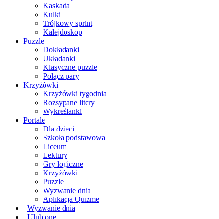
Kaskada
Kulki
Trójkowy sprint
Kalejdoskop
Puzzle
Dokładanki
Układanki
Klasyczne puzzle
Połącz pary
Krzyżówki
Krzyżówki tygodnia
Rozsypane litery
Wykreślanki
Portale
Dla dzieci
Szkoła podstawowa
Liceum
Lektury
Gry logiczne
Krzyżówki
Puzzle
Wyzwanie dnia
Aplikacja Quizme
Wyzwanie dnia
Ulubione