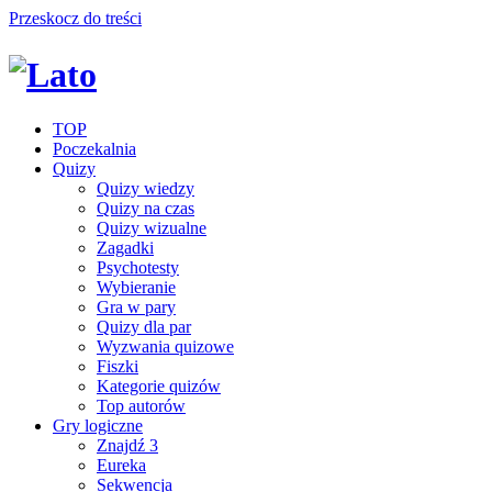
Przeskocz do treści
TOP
Poczekalnia
Quizy
Quizy wiedzy
Quizy na czas
Quizy wizualne
Zagadki
Psychotesty
Wybieranie
Gra w pary
Quizy dla par
Wyzwania quizowe
Fiszki
Kategorie quizów
Top autorów
Gry logiczne
Znajdź 3
Eureka
Sekwencja