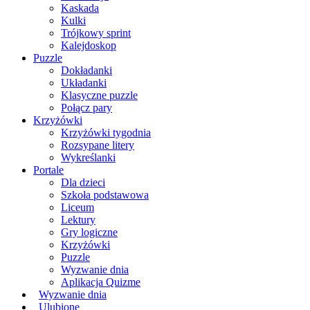
Kaskada
Kulki
Trójkowy sprint
Kalejdoskop
Puzzle
Dokładanki
Układanki
Klasyczne puzzle
Połącz pary
Krzyżówki
Krzyżówki tygodnia
Rozsypane litery
Wykreślanki
Portale
Dla dzieci
Szkoła podstawowa
Liceum
Lektury
Gry logiczne
Krzyżówki
Puzzle
Wyzwanie dnia
Aplikacja Quizme
Wyzwanie dnia
Ulubione