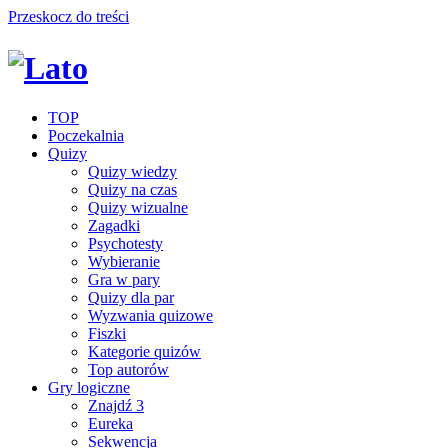
Przeskocz do treści
TOP
Poczekalnia
Quizy
Quizy wiedzy
Quizy na czas
Quizy wizualne
Zagadki
Psychotesty
Wybieranie
Gra w pary
Quizy dla par
Wyzwania quizowe
Fiszki
Kategorie quizów
Top autorów
Gry logiczne
Znajdź 3
Eureka
Sekwencja