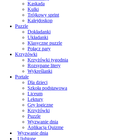
Kaskada
Kulki
Trójkowy sprint
Kalejdoskop
Puzzle
Dokładanki
Układanki
Klasyczne puzzle
Połącz pary
Krzyżówki
Krzyżówki tygodnia
Rozsypane litery
Wykreślanki
Portale
Dla dzieci
Szkoła podstawowa
Liceum
Lektury
Gry logiczne
Krzyżówki
Puzzle
Wyzwanie dnia
Aplikacja Quizme
Wyzwanie dnia
Ulubione