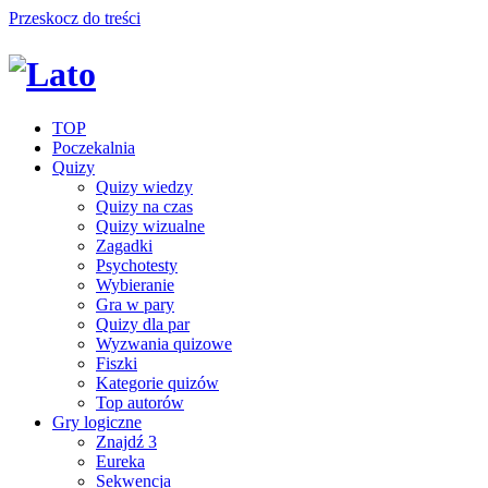
Przeskocz do treści
TOP
Poczekalnia
Quizy
Quizy wiedzy
Quizy na czas
Quizy wizualne
Zagadki
Psychotesty
Wybieranie
Gra w pary
Quizy dla par
Wyzwania quizowe
Fiszki
Kategorie quizów
Top autorów
Gry logiczne
Znajdź 3
Eureka
Sekwencja