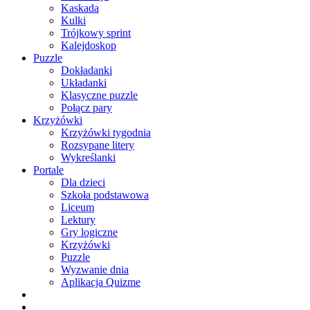
Kaskada
Kulki
Trójkowy sprint
Kalejdoskop
Puzzle
Dokładanki
Układanki
Klasyczne puzzle
Połącz pary
Krzyżówki
Krzyżówki tygodnia
Rozsypane litery
Wykreślanki
Portale
Dla dzieci
Szkoła podstawowa
Liceum
Lektury
Gry logiczne
Krzyżówki
Puzzle
Wyzwanie dnia
Aplikacja Quizme