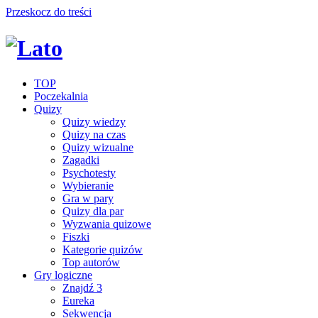
Przeskocz do treści
TOP
Poczekalnia
Quizy
Quizy wiedzy
Quizy na czas
Quizy wizualne
Zagadki
Psychotesty
Wybieranie
Gra w pary
Quizy dla par
Wyzwania quizowe
Fiszki
Kategorie quizów
Top autorów
Gry logiczne
Znajdź 3
Eureka
Sekwencja