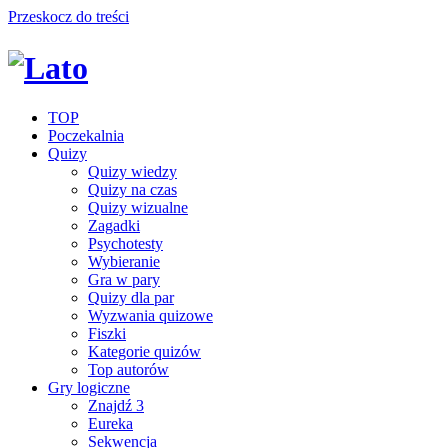
Przeskocz do treści
TOP
Poczekalnia
Quizy
Quizy wiedzy
Quizy na czas
Quizy wizualne
Zagadki
Psychotesty
Wybieranie
Gra w pary
Quizy dla par
Wyzwania quizowe
Fiszki
Kategorie quizów
Top autorów
Gry logiczne
Znajdź 3
Eureka
Sekwencja