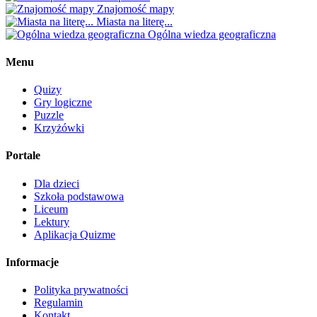
Znajomość mapy
Miasta na literę...
Ogólna wiedza geograficzna
Menu
Quizy
Gry logiczne
Puzzle
Krzyżówki
Portale
Dla dzieci
Szkoła podstawowa
Liceum
Lektury
Aplikacja Quizme
Informacje
Polityka prywatności
Regulamin
Kontakt