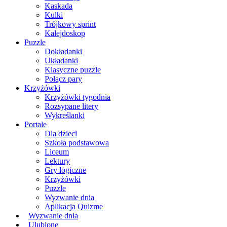
Kaskada
Kulki
Trójkowy sprint
Kalejdoskop
Puzzle
Dokładanki
Układanki
Klasyczne puzzle
Połącz pary
Krzyżówki
Krzyżówki tygodnia
Rozsypane litery
Wykreślanki
Portale
Dla dzieci
Szkoła podstawowa
Liceum
Lektury
Gry logiczne
Krzyżówki
Puzzle
Wyzwanie dnia
Aplikacja Quizme
Wyzwanie dnia
Ulubione