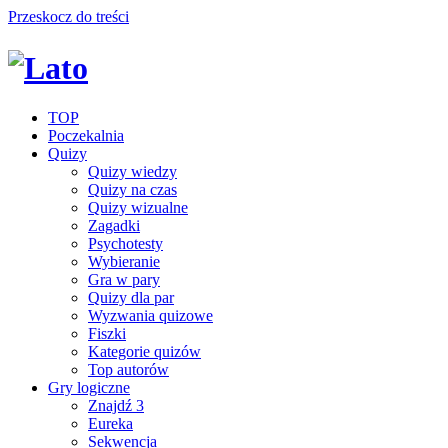
Przeskocz do treści
TOP
Poczekalnia
Quizy
Quizy wiedzy
Quizy na czas
Quizy wizualne
Zagadki
Psychotesty
Wybieranie
Gra w pary
Quizy dla par
Wyzwania quizowe
Fiszki
Kategorie quizów
Top autorów
Gry logiczne
Znajdź 3
Eureka
Sekwencja