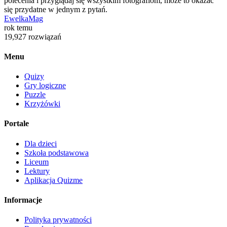
polecenia i przyglądaj się wszystkim fotografiom, może to okazać
się przydatne w jednym z pytań.
EwelkaMag
rok temu
19,927 rozwiązań
Menu
Quizy
Gry logiczne
Puzzle
Krzyżówki
Portale
Dla dzieci
Szkoła podstawowa
Liceum
Lektury
Aplikacja Quizme
Informacje
Polityka prywatności