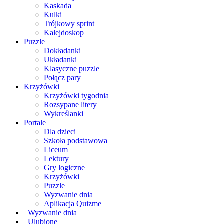
Kaskada
Kulki
Trójkowy sprint
Kalejdoskop
Puzzle
Dokładanki
Układanki
Klasyczne puzzle
Połącz pary
Krzyżówki
Krzyżówki tygodnia
Rozsypane litery
Wykreślanki
Portale
Dla dzieci
Szkoła podstawowa
Liceum
Lektury
Gry logiczne
Krzyżówki
Puzzle
Wyzwanie dnia
Aplikacja Quizme
Wyzwanie dnia
Ulubione