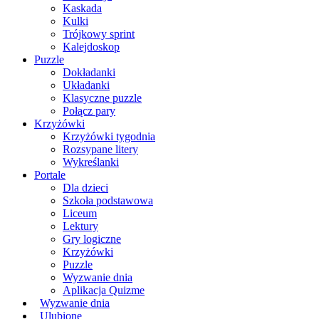
Kaskada
Kulki
Trójkowy sprint
Kalejdoskop
Puzzle
Dokładanki
Układanki
Klasyczne puzzle
Połącz pary
Krzyżówki
Krzyżówki tygodnia
Rozsypane litery
Wykreślanki
Portale
Dla dzieci
Szkoła podstawowa
Liceum
Lektury
Gry logiczne
Krzyżówki
Puzzle
Wyzwanie dnia
Aplikacja Quizme
Wyzwanie dnia
Ulubione