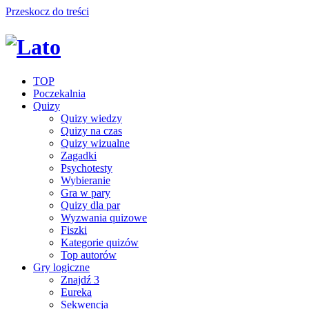
Przeskocz do treści
TOP
Poczekalnia
Quizy
Quizy wiedzy
Quizy na czas
Quizy wizualne
Zagadki
Psychotesty
Wybieranie
Gra w pary
Quizy dla par
Wyzwania quizowe
Fiszki
Kategorie quizów
Top autorów
Gry logiczne
Znajdź 3
Eureka
Sekwencja