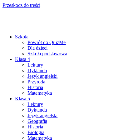
Przeskocz do treści
Szkoła
Powrót do QuizMe
Dla dzieci
Szkoła podstawowa
Klasa 4
Lektury
Dyktanda
Język angielski
Przyroda
Historia
Matematyka
Klasa 5
Lektury
Dyktanda
Język angielski
Geografia
Historia
Biologia
Matematyka