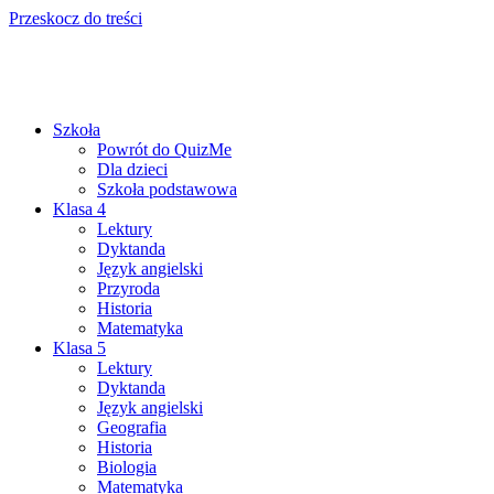
Przeskocz do treści
Szkoła
Powrót do QuizMe
Dla dzieci
Szkoła podstawowa
Klasa 4
Lektury
Dyktanda
Język angielski
Przyroda
Historia
Matematyka
Klasa 5
Lektury
Dyktanda
Język angielski
Geografia
Historia
Biologia
Matematyka