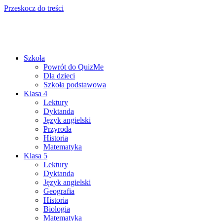
Przeskocz do treści
Szkoła
Powrót do QuizMe
Dla dzieci
Szkoła podstawowa
Klasa 4
Lektury
Dyktanda
Język angielski
Przyroda
Historia
Matematyka
Klasa 5
Lektury
Dyktanda
Język angielski
Geografia
Historia
Biologia
Matematyka