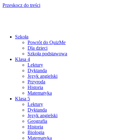
Przeskocz do treści
Szkoła
Powrót do QuizMe
Dla dzieci
Szkoła podstawowa
Klasa 4
Lektury
Dyktanda
Język angielski
Przyroda
Historia
Matematyka
Klasa 5
Lektury
Dyktanda
Język angielski
Geografia
Historia
Biologia
Matematyka