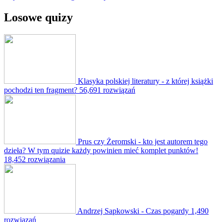
Losowe quizy
Klasyka polskiej literatury - z której książki
pochodzi ten fragment?
56,691 rozwiązań
Prus czy Żeromski - kto jest autorem tego
dzieła? W tym quizie każdy powinien mieć komplet punktów!
18,452 rozwiązania
Andrzej Sapkowski - Czas pogardy
1,490
rozwiązań