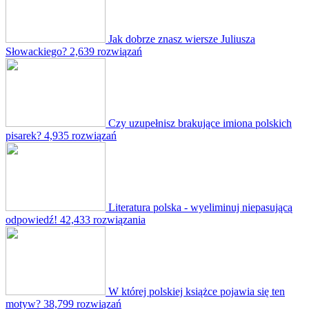
Jak dobrze znasz wiersze Juliusza
Słowackiego?
2,639 rozwiązań
Czy uzupełnisz brakujące imiona polskich
pisarek?
4,935 rozwiązań
Literatura polska - wyeliminuj niepasującą
odpowiedź!
42,433 rozwiązania
W której polskiej książce pojawia się ten
motyw?
38,799 rozwiązań