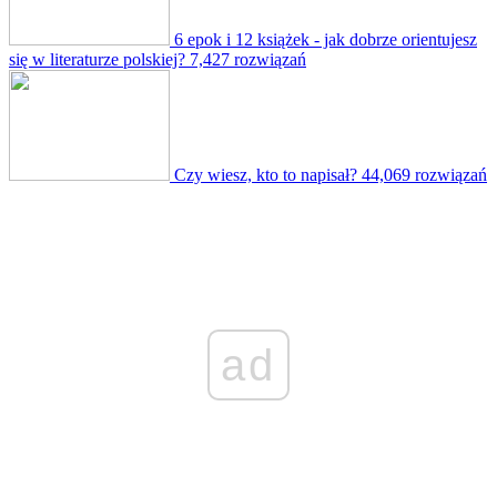
6 epok i 12 książek - jak dobrze orientujesz
się w literaturze polskiej?
7,427 rozwiązań
Czy wiesz, kto to napisał?
44,069 rozwiązań
ad