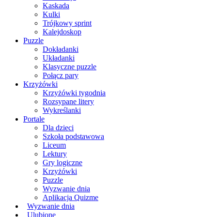
Kaskada
Kulki
Trójkowy sprint
Kalejdoskop
Puzzle
Dokładanki
Układanki
Klasyczne puzzle
Połącz pary
Krzyżówki
Krzyżówki tygodnia
Rozsypane litery
Wykreślanki
Portale
Dla dzieci
Szkoła podstawowa
Liceum
Lektury
Gry logiczne
Krzyżówki
Puzzle
Wyzwanie dnia
Aplikacja Quizme
Wyzwanie dnia
Ulubione