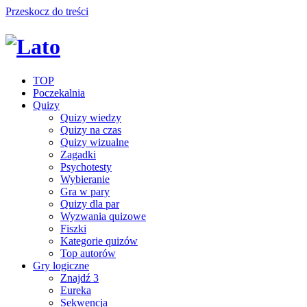
Przeskocz do treści
TOP
Poczekalnia
Quizy
Quizy wiedzy
Quizy na czas
Quizy wizualne
Zagadki
Psychotesty
Wybieranie
Gra w pary
Quizy dla par
Wyzwania quizowe
Fiszki
Kategorie quizów
Top autorów
Gry logiczne
Znajdź 3
Eureka
Sekwencja