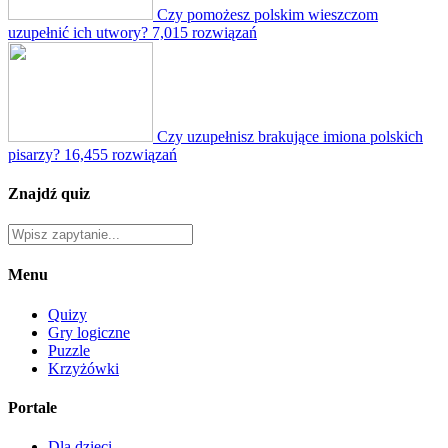
Czy pomożesz polskim wieszczom
uzupełnić ich utwory?
7,015 rozwiązań
Czy uzupełnisz brakujące imiona polskich
pisarzy?
16,455 rozwiązań
Znajdź quiz
Menu
Quizy
Gry logiczne
Puzzle
Krzyżówki
Portale
Dla dzieci